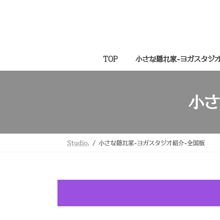
コ
ナ
ン
ビ
テ
ゲ
ン
ー
TOP
小さな隠れ家-ヨガスタジ
ツ
シ
へ
ョ
小さ
ス
ン
キ
に
ッ
移
Studio.
小さな隠れ家-ヨガスタジオ紹介-全国版
プ
動